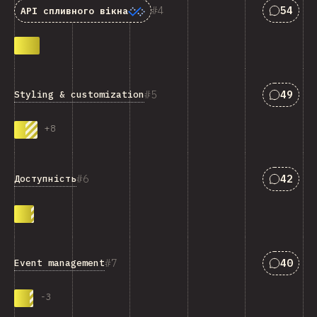
Відпові
4
54
API спливного вікна
Відпові
5
49
Styling & customization
+
8
Відпові
6
42
Доступність
Відпові
7
40
Event management
-
3