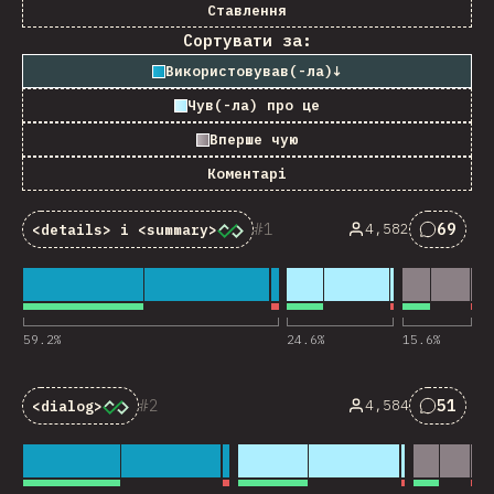
Ставлення
Сортувати за:
Використовував(-ла)
↓
Чув(-ла) про це
Вперше чую
Коментарі
1
69
4,582
<details>
і
<summary>
Комент
59.2
%
24.6
%
15.6
%
2
51
4,584
<dialog>
Комент