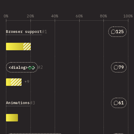
0%
20%
40%
60%
80%
100%
Відповід
1
125
Browser support
Відпові
2
79
<dialog>
+
9
Відпові
3
61
Animations