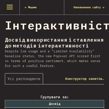
Відкрити меню
«
Форми
Наповнення сайту
»
Інтерактивніс
Досвід використання і ставлення
до методів інтерактивності
Despite low usage and a “Limited Availability”
baseline status, the new Popover API scored first
in terms of positive sentiment, which makes sense
for such a useful feature.
Усі респонденти
Конструктор запитів…
Групувати за:
Досвід