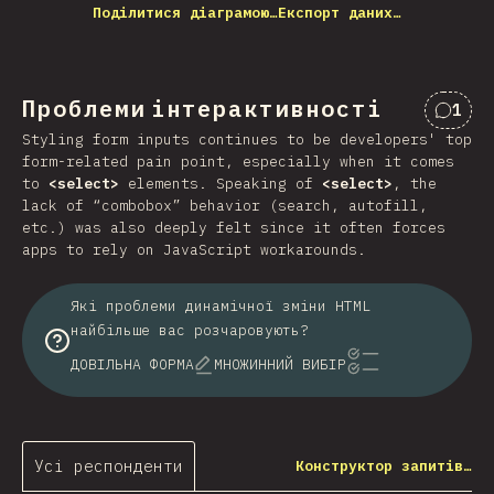
Поділитися діаграмою…
Експорт даних…
Проблеми інтерактивності
1
Комен
Styling form inputs continues to be developers' top
form-related pain point, especially when it comes
to
<select>
elements. Speaking of
<select>
, the
lack of “combobox” behavior (search, autofill,
etc.) was also deeply felt since it often forces
apps to rely on JavaScript workarounds.
Які проблеми динамічної зміни HTML
найбільше вас розчаровують?
ДОВІЛЬНА ФОРМА
МНОЖИННИЙ ВИБІР
Усі респонденти
Конструктор запитів…