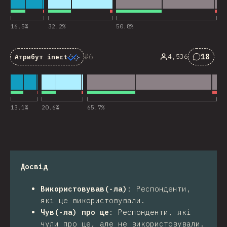
16.5
%
32.2
%
50.8
%
6
18
4,536
Атрибут
inert
Комент
13.1
%
20.6
%
65.7
%
Досвід
Використовував(-ла)
:
Респонденти,
які це використовували.
Чув(-ла) про це
:
Респонденти, які
чули про це, але не використовували.