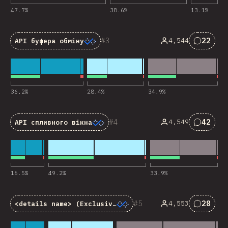
47.7
%
38.6
%
13.1
%
3
22
4,544
API буфера обміну
Комент
36.2
%
28.4
%
34.9
%
4
42
4,549
API спливного вікна
Комент
16.5
%
49.2
%
33.9
%
5
28
4,553
<details name>
(Exclusive Accordion)
Комент