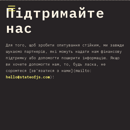
Відкрити меню
Підтримайте
нас
Для того, щоб зробити опитування стійким, ми завжди
шукаємо партнерів, які можуть надати нам фінансову
підтримку або допомогти поширити інформацію. Якщо
ви хочете допомогти нам, то, будь ласка, не
соромтеся [зв'язатися з нами](mailto:
hello@stateofjs.com
)!