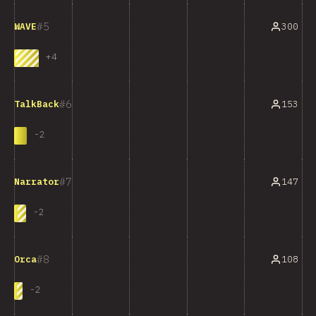
5
300
WAVE
+
4
6
153
TalkBack
-
2
7
147
Narrator
-
2
8
108
Orca
-
2