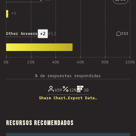
+
3
+2
13
Answers 
Other Answers
353
0%
20%
40%
60%
80%
100%
% de respuestas respondidas
659
12%
10
Share Chart…
Export Data…
Recursos recomendados