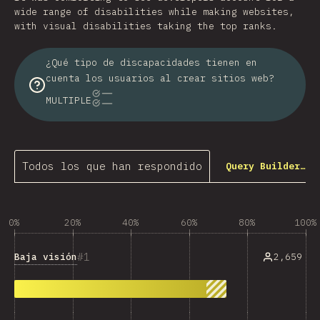
wide range of disabilities while making websites,
with visual disabilities taking the top ranks.
¿Qué tipo de discapacidades tienen en
cuenta los usuarios al crear sitios web?
MULTIPLE
Todos los que han respondido
Query Builder…
0%
20%
40%
60%
80%
100%
1
Baja visión
2,659