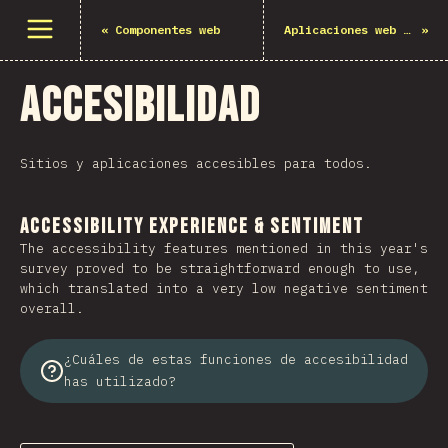
Abrir el menú
«
Componentes web
Aplicaciones web nativas
»
Accesibilidad
Sitios y aplicaciones accesibles para todos.
Accessibility Experience & Sentiment
The accessibility features mentioned in this year's
survey proved to be straightforward enough to use,
which translated into a very low negative sentiment
overall.
¿Cuáles de estas funciones de accesibilidad
has utilizado?