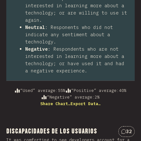
interested in learning more about a
technology; or are willing to use it
again.
Neutral
:
Responents who did not
indicate any sentiment about a
technology.
Negative
:
Respondents who are not
interested in learning more about a
technology; or have used it and had
a negative experience.
“Used” average
:
55
%
“Positive” average
:
40
%
“Negative” average
:
2
%
Share Chart…
Export Data…
Discapacidades de los usuarios
32
Commen
It was comforting to see developers account for a