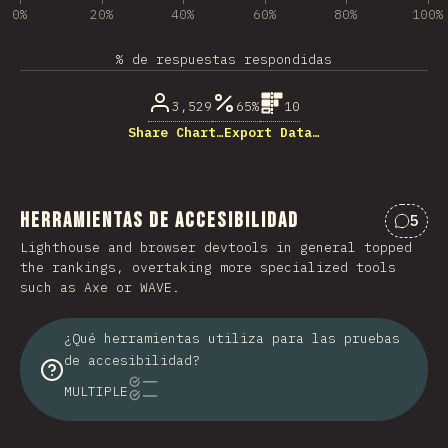
0%
20%
40%
60%
80%
100%
% de respuestas respondidas
3,529
65%
10
Share Chart…
Export Data…
Herramientas de accesibilidad
5
Comme
Lighthouse and browser devtools in general topped
the rankings, overtaking more specialized tools
such as Axe or WAVE.
¿Qué herramientas utiliza para las pruebas
de accesibilidad?
MULTIPLE