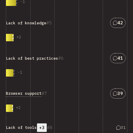
-
1
Answers
5
42
Lack of knowledge
+
2
Answers
6
41
Lack of best practices
-
1
Answers
7
39
Browser support
+
2
+3
8
Answers
31
Lack of tools