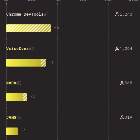
1
1,240
Chrome DevTools
+
6
2
1,094
VoiceOver
-
1
3
568
NVDA
-
1
4
319
JAWS
-
1