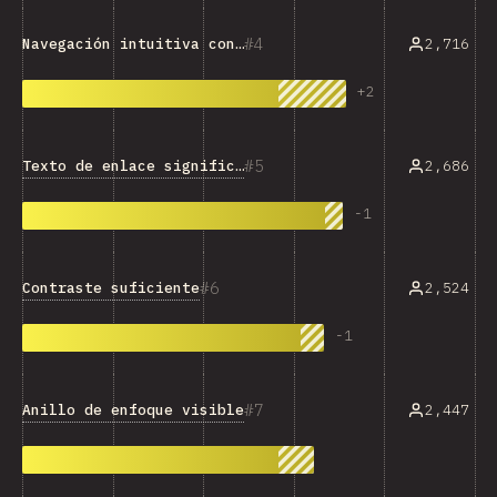
4
2,716
Navegación intuitiva con el teclado
+
2
5
Texto de enlace significativo
2,686
-
1
6
Contraste suficiente
2,524
-
1
7
Anillo de enfoque visible
2,447