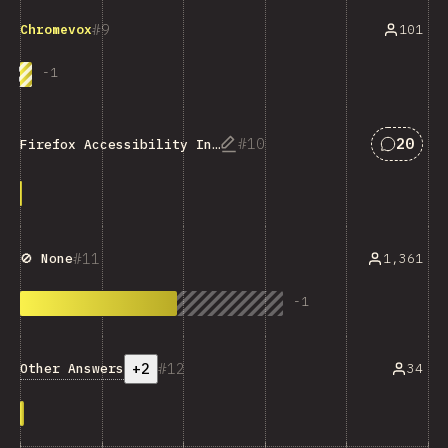
9
101
Chromevox
-
1
Answers
10
20
Firefox Accessibility Inspector
11
1,361
🚫 None
-
1
+2
12
Other Answers
34