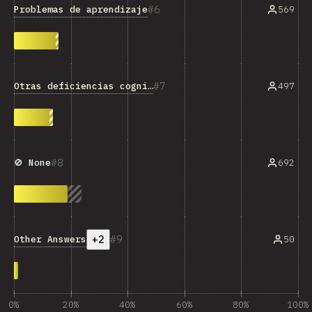
6
Problemas de aprendizaje
569
7
Otras deficiencias cognitivas
497
8
692
🚫 None
+2
9
Other Answers
50
0%
20%
40%
60%
80%
100%