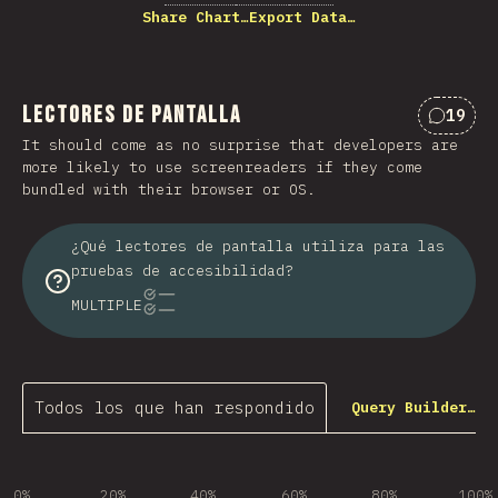
Share Chart…
Export Data…
Lectores de pantalla
19
Commen
It should come as no surprise that developers are
more likely to use screenreaders if they come
bundled with their browser or OS.
¿Qué lectores de pantalla utiliza para las
pruebas de accesibilidad?
MULTIPLE
Todos los que han respondido
Query Builder…
0%
20%
40%
60%
80%
100%