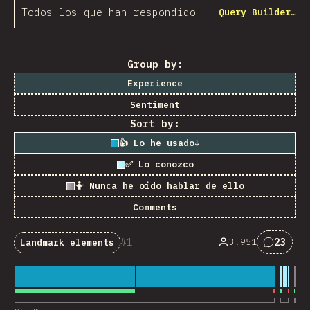
Todos los que han respondido
Query Builder…
Group by:
Experience
Sentiment
Sort by:
👍 Lo he usado
↓
✅ Lo conozco
🤷 Nunca he oído hablar de ello
Comments
1
23
3,951
Landmark elements
Commen