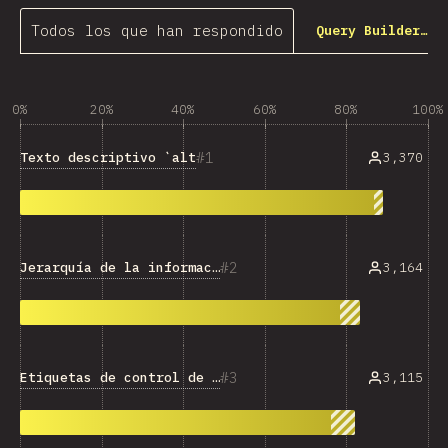
Todos los que han respondido
Query Builder…
0%
20%
40%
60%
80%
100%
1
Texto descriptivo `alt
3,370
2
Jerarquía de la información
3,164
3
Etiquetas de control de formularios
3,115