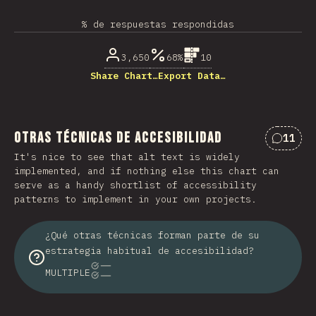
% de respuestas respondidas
3,650
68%
10
Share Chart…
Export Data…
Otras técnicas de accesibilidad
11
Commen
It's nice to see that alt text is widely
implemented, and if nothing else this chart can
serve as a handy shortlist of accessibility
patterns to implement in your own projects.
¿Qué otras técnicas forman parte de su
estrategia habitual de accesibilidad?
MULTIPLE