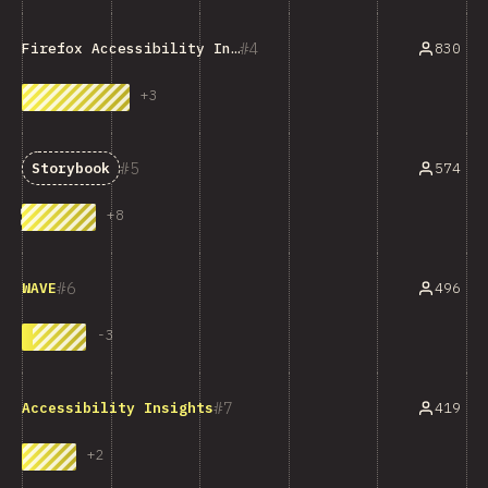
4
830
Firefox Accessibility Inspector
+
3
5
574
Storybook
+
8
6
496
WAVE
-
3
7
419
Accessibility Insights
+
2