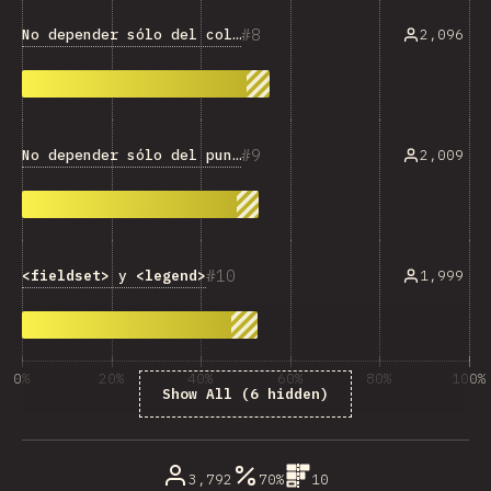
8
No depender sólo del color
2,096
9
No depender sólo del puntero
2,009
10
<fieldset>
y
<legend>
1,999
0%
20%
40%
60%
80%
100%
Show All (6 hidden)
% de respuestas respondidas
3,792
70%
10