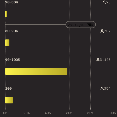
78
70-80%
Average:
75%
207
80-90%
3,145
90-100%
384
100
0%
20%
40%
60%
80%
100%