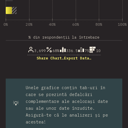
0%
20%
40%
60%
80%
100%
% din respondenții la întrebare
3,699
68%
336.5
75
10
Share Chart…
Export Data…
Unele grafice conțin tab-uri în
care se prezintă defalcări
complementare ale acelorași date
💡
sau ale unor date înrudite.
Asigură-te că le analizezi și pe
acestea!