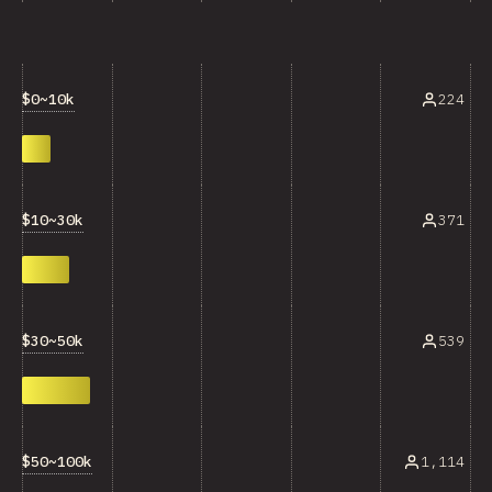
$0~10k
224
$10~30k
371
$30~50k
539
$50~100k
1,114