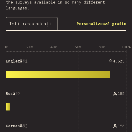
the surveys available in so many different
languages!
Toți respondenții
Personalizează grafic
0%
20%
40%
60%
80%
100%
1
4,525
Engleză
2
185
Rusă
3
156
Germană