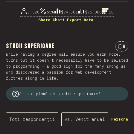
3,520
65%
$79,381
$75,000
10
Share Chart…
Export Data…
Studii superioare
8
Comen
While having a degree will ensure you earn more,
turns out it doesn't necessarily have to be related
to programming – a good sign for the many among us
who discovered a passion for web development
further along in life.
Ai o diplomă de studii superioare?
Toți respondenții
vs. Venit anual
Personali