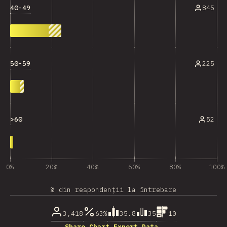
40-49
845
50-59
225
>60
52
0%
20%
40%
60%
80%
100%
% din respondenții la întrebare
3,418
63%
35.8
35
10
Share Chart…
Export Data…