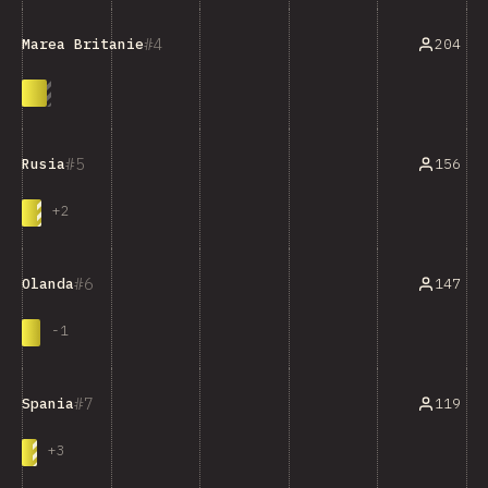
4
204
Marea Britanie
5
156
Rusia
+
2
6
147
Olanda
-
1
7
119
Spania
+
3