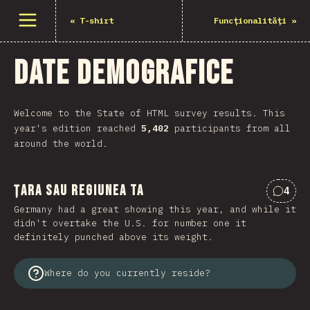
Deschide meniu
«
T-shirt
Funcționalități
»
Date demografice
Welcome to the State of HTML survey results. This
year's edition reached
5,402
participants from all
around the world.
Țara sau regiunea ta
4
Comen
Germany had a great showing this year, and while it
didn't overtake the U.S. for number one it
definitely punched above its weight.
Where do you currently reside?