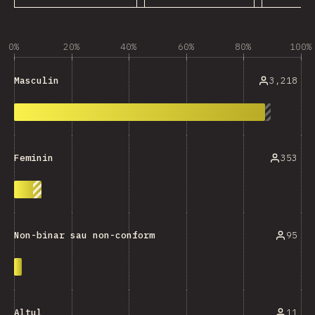
0%
20%
40%
60%
80%
100%
3,218
Masculin
353
Feminin
95
Non-binar sau non-conform
11
Altul