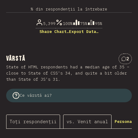
% din respondenții la întrebare
5,399
100%
75%
95%
Share Chart…
Export Data…
Vârstă
2
Comen
State of HTML respondents had a median age of 35 –
close to State of CSS's 34, and quite a bit older
than State of JS's 31.
Ce vârstă ai?
Toți respondenții
vs. Venit anual
Personali