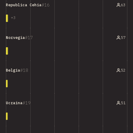
16
63
Republica Cehia
+
3
17
57
Norvegia
18
52
Belgia
19
51
Ucraina