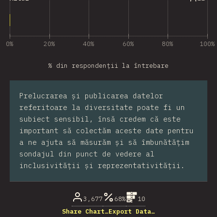
0%
20%
40%
60%
80%
100%
% din respondenții la întrebare
Prelucrarea și publicarea datelor
referitoare la diversitate poate fi un
subiect sensibil, însă credem că este
important să colectăm aceste date pentru
a ne ajuta să măsurăm și să îmbunătățim
sondajul din punct de vedere al
inclusivității și reprezentativității.
3,677
68%
10
Share Chart…
Export Data…