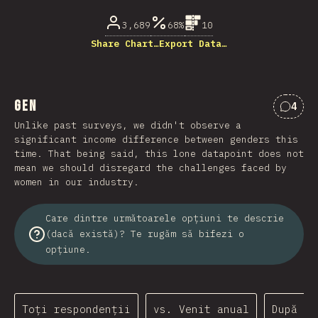
3,689
68%
10
Share Chart…
Export Data…
Gen
4
Comen
Unlike past surveys, we didn't observe a
significant income difference between genders this
time. That being said, this lone datapoint does not
mean we should disregard the challenges faced by
women in our industry.
Care dintre următoarele opțiuni te descrie
(dacă există)? Te rugăm să bifezi o
opțiune.
Toți respondenții
vs. Venit anual
După ța