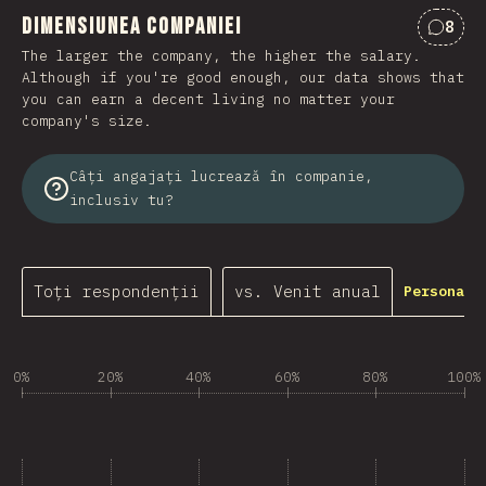
Dimensiunea companiei
8
Comen
The larger the company, the higher the salary.
Although if you're good enough, our data shows that
you can earn a decent living no matter your
company's size.
Câți angajați lucrează în companie,
inclusiv tu?
Toți respondenții
vs. Venit anual
Personali
0%
20%
40%
60%
80%
100%