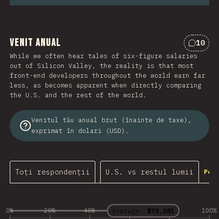
Venit anual
10
Coment
While we often hear tales of six-figure salaries
out of Silicon Valley, the reality is that most
front-end developers throughout the world earn far
less, as becomes apparent when directly comparing
the U.S. and the rest of the world.
Venitul tău anual brut (înainte de taxe),
exprimat în dolari (USD).
Toți respondenții
U.S. vs restul lumii
Per
0%
20%
40%
60%
80%
100%
Average:
$79,381