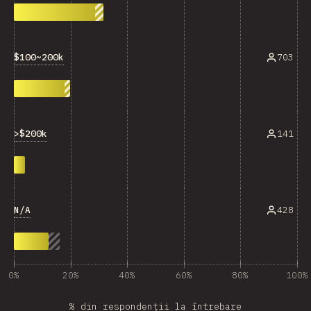
$100~200k
703
>$200k
141
N/A
428
0%
20%
40%
60%
80%
100%
% din respondenții la întrebare