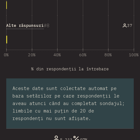
8
Alte răspunsuri
37
0%
20%
40%
60%
80%
100%
% din respondenții la întrebare
Aceste date sunt colectate automat pe
baza setărilor pe care respondenții le
aveau atunci când au completat sondajul;
limbile cu mai puțin de 20 de
respondenți nu sunt afișate.
5,213
97%