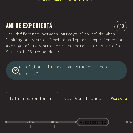
Ani de experiență
3
Comen
The difference between surveys also holds when
looking at years of web development experience: an
average of 12 years here, compared to 9 years for
State of JS respondents.
De câți ani lucrezi sau studiezi acest
domeniu?
Toți respondenții
vs. Venit anual
Personali
0%
20%
40%
60%
80%
100%
Average:
12