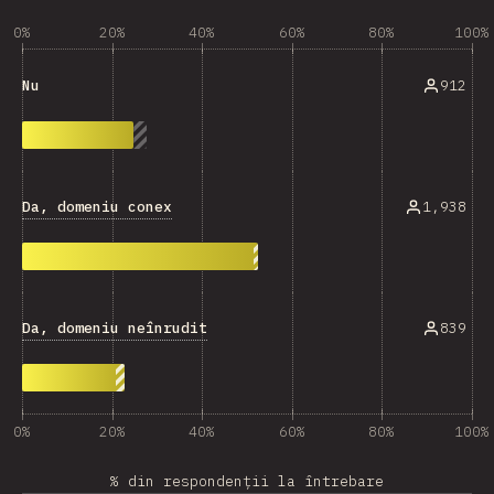
0%
20%
40%
60%
80%
100%
912
Nu
Da, domeniu conex
1,938
Da, domeniu neînrudit
839
0%
20%
40%
60%
80%
100%
% din respondenții la întrebare