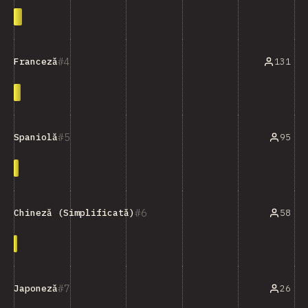
4
131
Franceză
5
95
Spaniolă
6
58
Chineză (Simplificată)
7
26
Japoneză