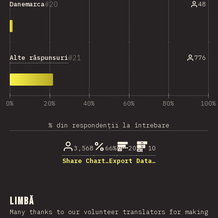
20
48
Danemarca
21
Alte răspunsuri
776
0%
20%
40%
60%
80%
100%
% din respondenții la întrebare
3,568
66%
20
10
Share Chart…
Export Data…
Limbă
Many thanks to our volunteer translators for making