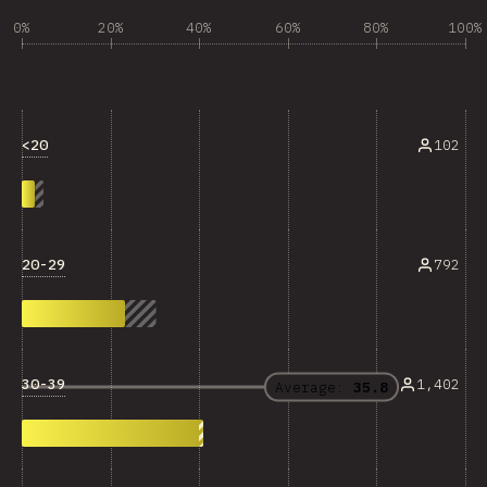
0%
20%
40%
60%
80%
100%
<20
102
20-29
792
30-39
1,402
Average:
35.8