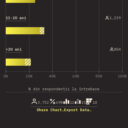
11-20 ani
1,239
>20 ani
804
0%
20%
40%
60%
80%
100%
% din respondenții la întrebare
3,732
69%
12
15
10
Share Chart…
Export Data…