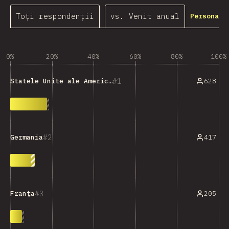
Toți respondenții
vs. Venit anual
Personali
0%
20%
40%
60%
80%
100%
1
628
Statele Unite ale Americii
2
417
Germania
3
205
Franța