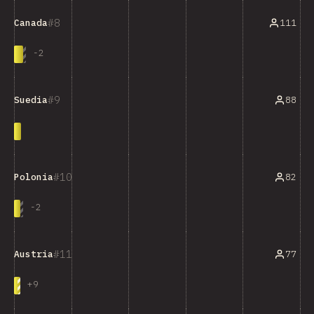
8
111
Canada
-
2
9
88
Suedia
10
82
Polonia
-
2
11
77
Austria
+
9